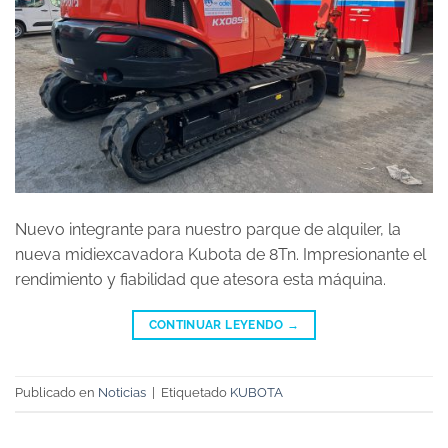
Nuevo integrante para nuestro parque de alquiler, la
nueva midiexcavadora Kubota de 8Tn. Impresionante el
rendimiento y fiabilidad que atesora esta máquina.
CONTINUAR LEYENDO
→
Publicado en
Noticias
|
Etiquetado
KUBOTA