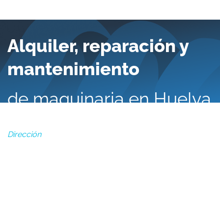
MTRS
HIBRIDA
Alquiler, reparación y
mantenimiento
de maquinaria en Huelva
Dirección
Polígono Industrial Exfasa, NAVE 40-42, San Juan del
Puerto, Huelva
Lun - Vie: 7:30 - 15:30