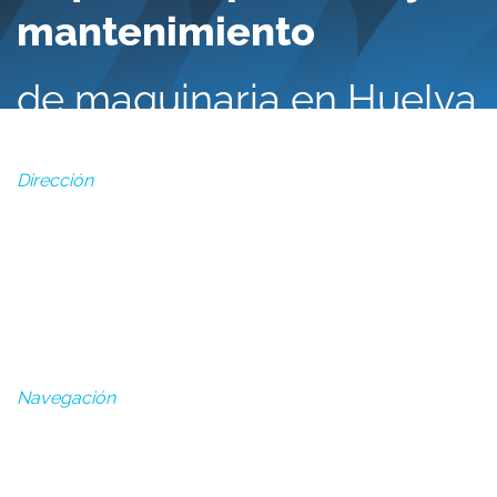
mantenimiento
de maquinaria en Huelva
Dirección
Polígono Industrial Exfasa, NAVE 40-42, San Juan del
Puerto, Huelva
Lun - Vie: 7:30 - 15:30
Navegación
Alquiler de maquinaria en Huelva
Reparación de Maquinaria