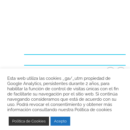
959 35 65 62 / 650 50 43 88
comercial@maquinariasdelodiel.com
Esta web utiliza las cookies _ga/_utm propiedad de
Google Analytics, persistentes durante 2 años, para
habilitar la función de control de visitas únicas con el fin
Política de privacidad
-
Política de Cookies
-
Aviso Legal
de facilitarle su navegación por el sitio web. Si continúa
navegando consideramos que está de acuerdo con su
- Copyright 2025.
uso. Podrá revocar el consentimiento y obtener más
información consultando nuestra Política de cookies
Política de Cookies
Acepto