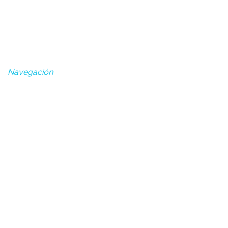
Puerto, Huelva
Lun - Vie: 7:30 - 15:30
Navegación
Alquiler de maquinaria en Huelva
Reparación de Maquinaria
Mantenimiento de Maquinaria
Inicio
La empresa
Servicios
Actualidad
Contacto