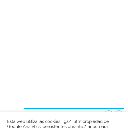
Inicio
La empresa
Servicios
Actualidad
Contacto
959 35 65 62 / 650 50 43 88
comercial@maquinariasdelodiel.com
Esta web utiliza las cookies _ga/_utm propiedad de
Google Analytics, persistentes durante 2 años, para