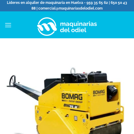
Saltar
Líderes en alquiler de maquinaria en Huelva - 959 35 65 62 | 650 50 43
88 | comercial@maquinariasdelodiel.com
al
contenido