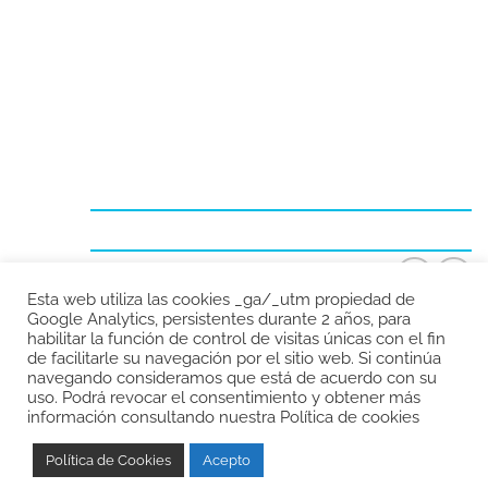
959 35 65 62 / 650 50 43 88
comercial@maquinariasdelodiel.com
Esta web utiliza las cookies _ga/_utm propiedad de
Google Analytics, persistentes durante 2 años, para
habilitar la función de control de visitas únicas con el fin
Política de privacidad
-
Política de Cookies
-
Aviso Legal
de facilitarle su navegación por el sitio web. Si continúa
navegando consideramos que está de acuerdo con su
- Copyright 2025.
uso. Podrá revocar el consentimiento y obtener más
información consultando nuestra Política de cookies
Política de Cookies
Acepto