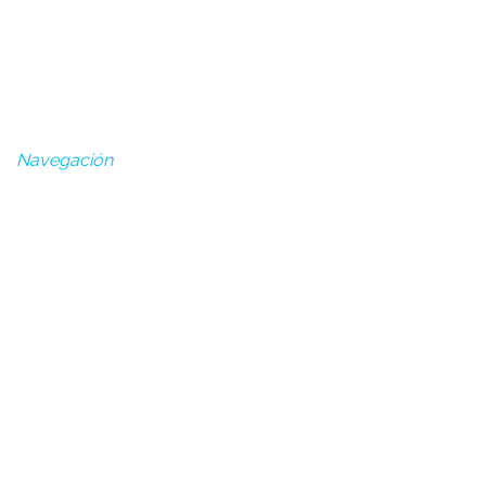
Puerto, Huelva
Lun - Vie: 7:30 - 15:30
Navegación
Alquiler de maquinaria en Huelva
Reparación de Maquinaria
Mantenimiento de Maquinaria
Inicio
La empresa
Servicios
Actualidad
Contacto